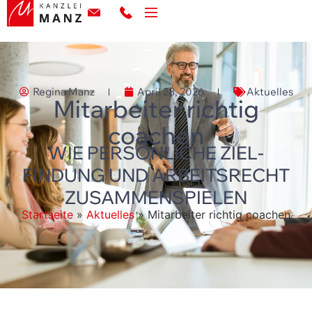
Regina Manz
April 28, 2026
Aktuelles
Mitarbeiter richtig
coachen
WIE PERSÖNLICHE ZIEL­
FINDUNG UND ARBEITSRECHT
ZUSAMMEN­SPIELEN
Startseite
»
Aktuelles
»
Mitarbeiter richtig coachen