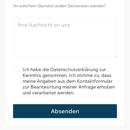
m
s
o
*
m
c
An welchem Standort wollen Sie beraten werden?
r
e
h
t
r
u
N
t
a
z
c
*
h
r
i
c
h
t
D
*
Ich habe die Datenschutzerklärung zur
a
Kenntnis genommen. Ich stimme zu, dass
t
meine Angaben aus dem Kontaktformular
e
zur Beantwortung meiner Anfrage erhoben
n
und verarbeitet werden.
s
c
h
Absenden
u
t
z
*