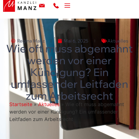
Regina Manz
Mai 6, 2025
Aktuelles
Wie oft muss abgemahnt
werden vor einer
Kündigung? Ein
umfassender Leitfaden
zum Arbeitsrecht
Startseite
»
Aktuelles
»
Wie oft muss abgemahnt
werden vor einer Kündigung? Ein umfassender
Leitfaden zum Arbeitsrecht