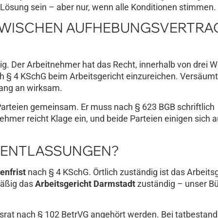
 Lösung sein – aber nur, wenn alle Konditionen stimmen.
 ZWISCHEN AUFHEBUNGSVERTRA
tig. Der Arbeitnehmer hat das Recht, innerhalb von drei
§ 4 KSchG beim Arbeitsgericht einzureichen. Versäumt 
fang an wirksam.
arteien gemeinsam. Er muss nach § 623 BGB schriftlich
hmer reicht Klage ein, und beide Parteien einigen sich a
I ENTLASSUNGEN?
enfrist
nach § 4 KSchG. Örtlich zuständig ist das Arbeits
mäßig das
Arbeitsgericht Darmstadt
zuständig – unser Bü
bsrat nach § 102 BetrVG angehört werden. Bei tatbestan