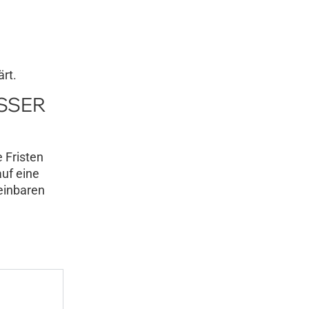
rt.
ESSER
e Fristen
uf eine
reinbaren