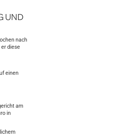
G UND
 Wochen nach
er diese
uf einen
gericht am
ro in
dlichem