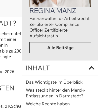
REGINA MANZ
Fachanwältin für Arbeitsrecht
ADT?
Zertifizierter Compliance
Officer Zertifizierte
 beheimatet
Aufsichtsrätin
mit einer
n in
Alle Beiträge
n bis zu 230
dingte
INHALT
ang 2026
Das Wichtigste im Überblick
GTEN
Was steckt hinter den Merck-
Entlassungen in Darmstadt?
Welche Rechte haben
bs. 2 KSchG