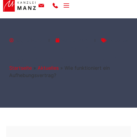
Regina Manz
März 3, 2026
Aktuelles
Wie funktioniert ein
Aufhebungs­vertrag?
Startseite
»
Aktuelles
»
Wie funktioniert ein
Aufhebungs­vertrag?