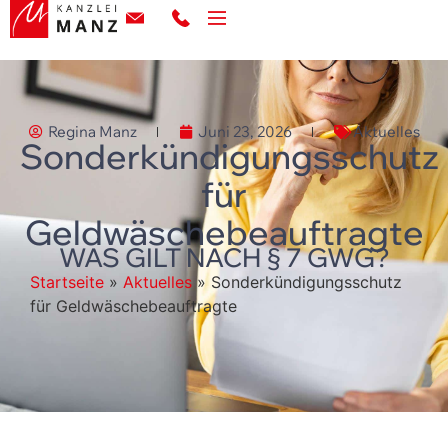
Regina Manz
Juni 23, 2026
Aktuelles
Sonderkündigungsschutz
für
Geldwäschebeauftragte
WAS GILT NACH § 7 GWG?
Startseite
»
Aktuelles
»
Sonderkündigungsschutz
für Geldwäsche­beauftragte