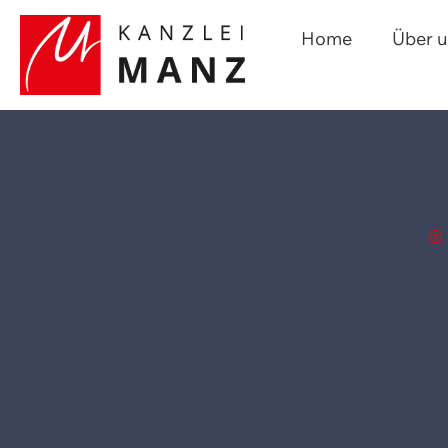
Home
Über 
Wie me