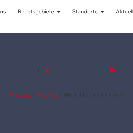
uns
Rechtsgebiete
Standorte
Aktuel
Regina Manz
September 9, 2018
Aktuel
lde ich mich
Startseite
»
Aktuelles
»
Wie melde ich mich krank?