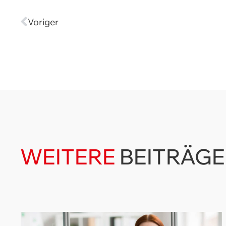
Voriger
WEITERE
BEITRÄGE