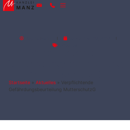
Regina Manz
September 10, 2018
Aktuelles
Verpflichtende
Gefährdungsbeurteilung
MutterschutzG
Startseite
»
Aktuelles
»
Verpflichtende
Gefährdungsbeurteilung MutterschutzG