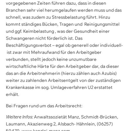
vorgegebenen Zeiten führen dazu, dass in diesen
Branchen sehr viel herumgelaufen werden muss und das
schnell, was zudem zu Stressbelastung führt. Hinzu
kommt ständiges Bücken, Tragen und Reinigungsmittel
und ggf. Keimbelastung , was der Gesundheit einer
Schwangeren nicht förderlich ist. Das
Beschäftigungsverbot – egal ob generell oder individuell-
ist zwar mit Mehraufwand für den Arbeitgeber
verbunden, stellt jedoch keine unzumutbare
wirtschaftliche Härte für den Arbeitgeber dar, da dieser
das an die Arbeitnehmerin (hierzu zählen auch Azubis)
weiter zu zahlenden Arbeitsentgelt von der zuständigen
Krankenkasse im sog. Umlageverfahren U2 erstattet
erhält.
Bei Fragen rund um das Arbeitsrecht:
Weitere Infos:
Anwaltssozietät Manz, Schmidt-Brücken,
Laumann, Akazienweg 2, Alsbach- Hähnlein, (06257)
50470, www.kanzlei-manz.com