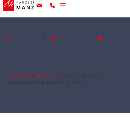
Regina Manz
Januar 6, 2021
Aktuelles
Wozu überhaupt ein
Compliance
Management System ?
Startseite
»
Aktuelles
»
Wozu überhaupt ein
Compliance Management System ?