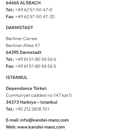
64665 ALSBACH
Tel.:
+49 62 57-50 47-0
Fax:
+49 62 57-50 47-20
DARMSTADT
Berliner Carree
Berliner Allee 47
64295 Darmstadt
Tel.:
+49 61 51-80 56 56 6
Fax:
+49 61 51-80 56 56 5
ISTANBUL
Dependance Türkei:
Cumhuriyet caddesi no 147 kat 5
34373 Harbiye – Istanbul
Tel.:
+90 212 3818 701
E-mail: info@kanzlei-manz.com
Web: www.kanzlei-manz.com