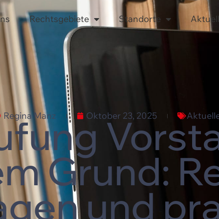
uns
Rechtsgebiete
Standorte
Aktuel
Regina Manz
Oktober 23, 2025
Aktuell
fung Vorst
em Grund: Re
agen und pra