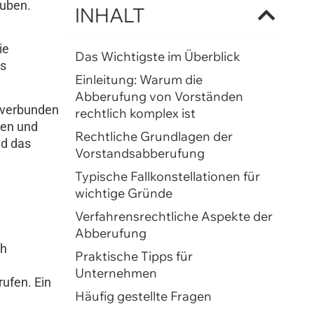
auben.
INHALT
ie
Das Wichtigste im Überblick
as
Einleitung: Warum die
Abberufung von Vorständen
n verbunden
rechtlich komplex ist
hen und
Rechtliche Grundlagen der
nd das
Vorstandsabberufung
Typische Fallkonstellationen für
wichtige Gründe
Verfahrensrechtliche Aspekte der
Abberufung
ch
Praktische Tipps für
Unternehmen
ufen. Ein
Häufig gestellte Fragen