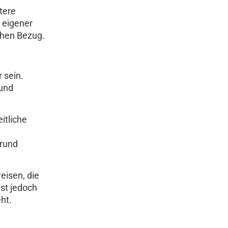
tere
 eigener
chen Bezug.
 sein.
 und
itliche
Grund
eisen, die
st jedoch
ht.