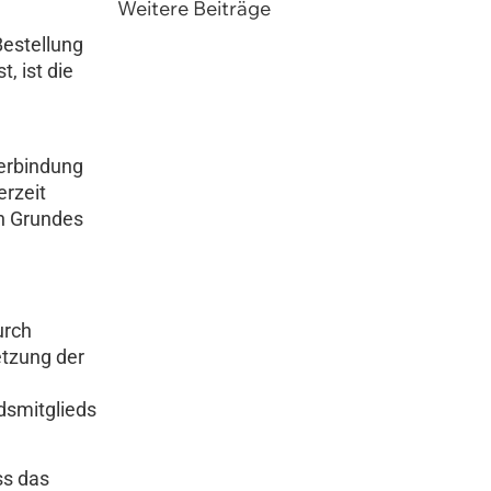
Weitere Beiträge
estellung
, ist die
Verbindung
rzeit
en Grundes
urch
etzung der
dsmitglieds
ss das