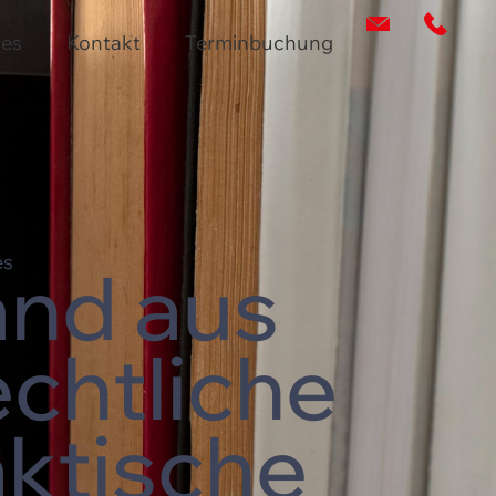
les
Kontakt
Terminbuchung
es
and aus
chtliche
ktische