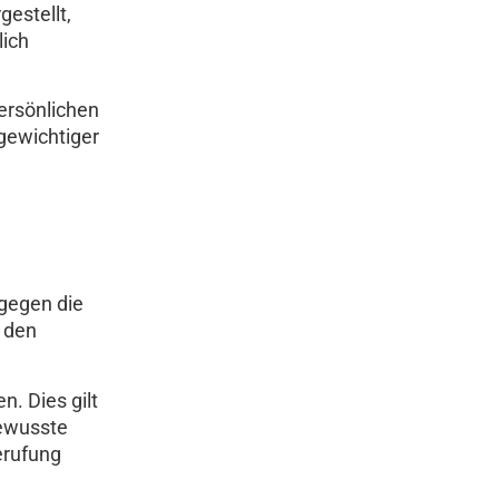
estellt,
lich
ersönlichen
gewichtiger
 gegen die
e den
. Dies gilt
bewusste
erufung