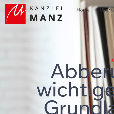
Home
Über 
Abberu
wichtig
Grundl