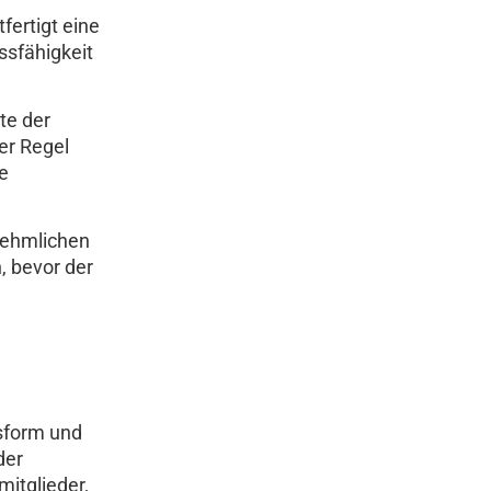
fertigt eine
ssfähigkeit
te der
er Regel
e
rnehmlichen
, bevor der
tsform und
der
mitglieder,