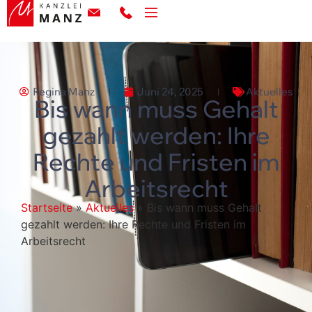
Regina Manz
Juni 24, 2025
Aktuelles
Bis wann muss Gehalt
gezahlt werden: Ihre
Rechte und Fristen im
Arbeitsrecht
Startseite
»
Aktuelles
»
Bis wann muss Gehalt
gezahlt werden: Ihre Rechte und Fristen im
Arbeitsrecht