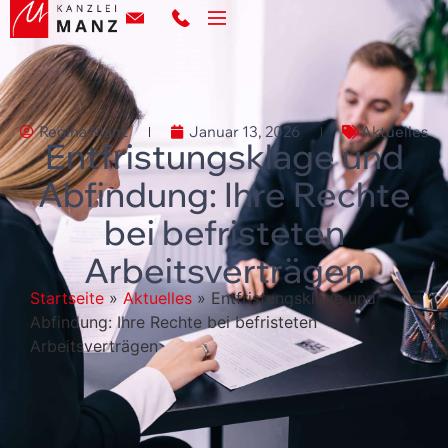
Regina Manz
Januar 13, 2026
Aktuelles
Entfristungsklage und
Abfindung: Ihre Rechte
bei befristeten
Arbeitsverträgen
Startseite
»
Aktuelles
»
Entfristungsklage und
Abfindung: Ihre Rechte bei befristeten
Arbeitsverträgen