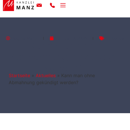
Regina Manz
Februar 3, 2026
Aktuelles
Kann man ohne
Abmahnung gekündigt
werden?
Startseite
»
Aktuelles
»
Kann man ohne
Abmahnung gekündigt werden?