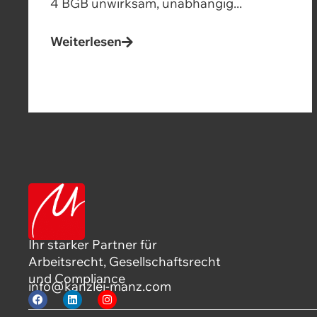
4 BGB unwirksam, unabhängig...
Weiterlesen
Ihr starker Partner für
Arbeitsrecht, Gesellschaftsrecht
und Compliance
info@kanzlei-manz.com