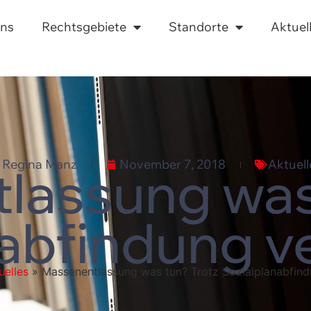
uns
Rechtsgebiete
Standorte
Aktuel
Regina Manz
November 7, 2018
Aktuell
lassung was 
nabfindung v
uelles
»
Massenentlassung was tun? Trotz Sozialplanabfin