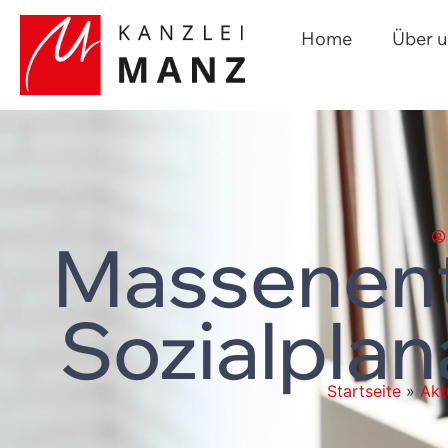
Home
Über 
Massenent
Sozialpla
Startseite
»
Akt