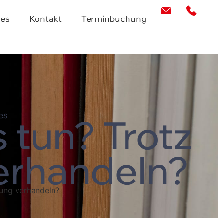
les
Kontakt
Terminbuchung
es
tun? Trotz
erhandeln?
dung verhandeln?