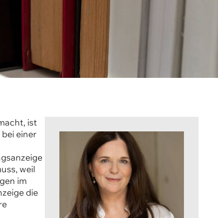
acht, ist
bei einer
ngsanzeige
uss, weil
ngen im
zeige die
re