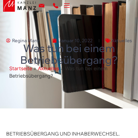
Regina Manz
Januar 10, 2022
Aktuelles
Was tun bei einem
Betriebsübergang?
Startseite
»
Aktuelles
»
Was tun bei einem
Betriebsübergang?
BETRIEBSÜBERGANG UND INHABERWECHSEL.