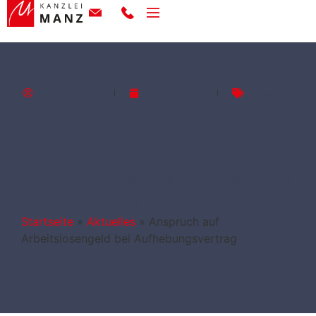
Regina Manz
Juni 2, 2026
Aktuelles
Anspruch auf
Arbeitslosengeld bei
Aufhebungsvertrag
WAS SIE UNBEDINGT WISSEN
MÜSSEN
Startseite
»
Aktuelles
»
Anspruch auf
Arbeitslosengeld bei Aufhebungsvertrag